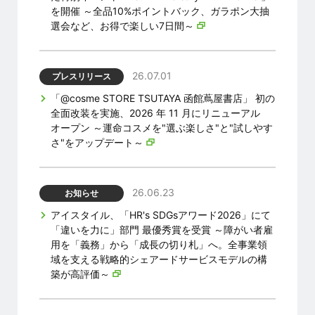
を開催 ～全品10%ポイントバック、ガラポン大抽
選会など、お得で楽しい7日間～
26.07.01
プレスリリース
「@cosme STORE TSUTAYA 函館蔦屋書店」 初の
全面改装を実施、2026 年 11 月にリニューアル
オープン ～運命コスメを"選ぶ楽しさ"と"試しやす
さ"をアップデート～
26.06.23
お知らせ
アイスタイル、「HR's SDGsアワード2026」にて
「違いを力に」部門 最優秀賞を受賞 ～障がい者雇
用を「義務」から「成長の切り札」へ。全事業領
域を支える戦略的シェアードサービスモデルの構
築が高評価～