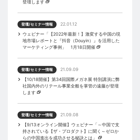
登壇します
22.01.12
登壇/セミナー情報
ウェビナー「【2022年最新！】激変する中国の現
地市場レポートと『抖音（Douyin）』を活用した
マーケティング事例」 1月18日開催
21.09.09
登壇/セミナー情報
【10/18開催】第34回国際メガネ展 特別講演に弊
社国内外のリテール事業全般を掌管の遠藤が登壇
します
21.09.08
登壇/セミナー情報
【9/13オンライン開催】ウェビナー「～中国で支
持されている【ザ・プロダクト】に聞く～ゼロか
らの中国進出を成功させる秘訣とは」