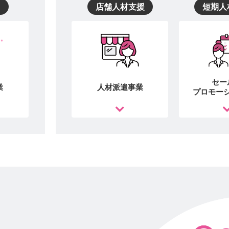
ス
店舗人材支援
短期人
セー
業
人材派遣事業
プロモー